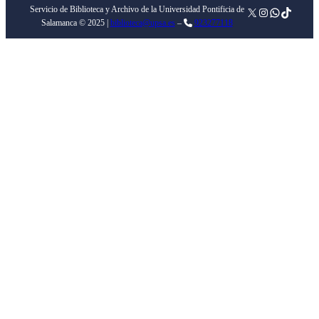
Servicio de Biblioteca y Archivo de la Universidad Pontificia de
X
Instagram
WhatsApp
TikTok
Salamanca © 2025 |
biblioteca@upsa.es
–
923277118