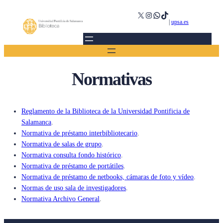
Saltar
X
Instagram
WhatsApp
TikTok
al
|
upsa.es
contenido
Normativas
Reglamento de la Biblioteca de la Universidad Pontificia de
Salamanca
.
Normativa de préstamo interbibliotecario
.
Normativa de salas de grupo
.
Normativa consulta fondo histórico
.
Normativa de préstamo de portátiles
.
Normativa de préstamo de netbooks, cámaras de foto y vídeo
.
Normas de uso sala de investigadores
.
Normativa Archivo General
.