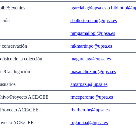
bibl/Sexenios
tgarciaba@upsa.es
o
bibliot.pi@u
ación
sballesterosmu@upsa.es
mmgamallopl@upsa.es
y conservación
mkmartinpo@upsa.es
físico de la colección
magarciaga@upsa.es
net/Catalogación
masanchezmo@upsa.es
usuarios
amarpazu@upsa.es
rchivo/Proyecto ACE/CEE
rmceperomo@upsa.es
n/Proyecto ACE/CEE
rbarberohe@upsa.es
Proyecto ACE/CEE
fngarciaal@upsa.es