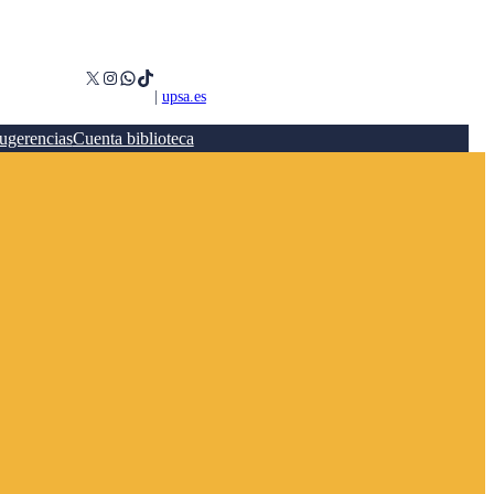
X
Instagram
WhatsApp
TikTok
|
upsa.es
ugerencias
Cuenta biblioteca