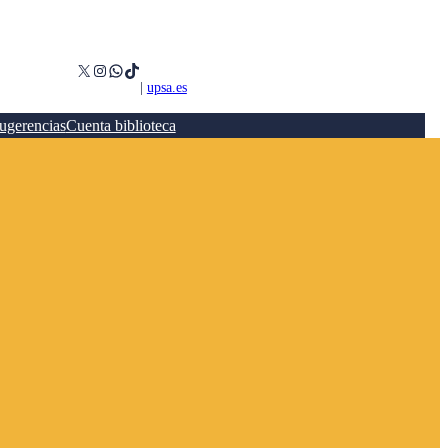
X
Instagram
WhatsApp
TikTok
|
upsa.es
ugerencias
Cuenta biblioteca