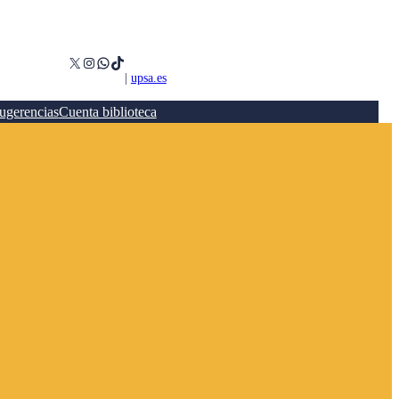
X
Instagram
WhatsApp
TikTok
|
upsa.es
ugerencias
Cuenta biblioteca