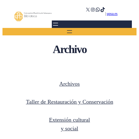
Saltar
X
Instagram
WhatsApp
TikTok
al
|
upsa.es
contenido
Archivo
Archivos
Taller de Restauración y Conservación
Extensión cultural
y social