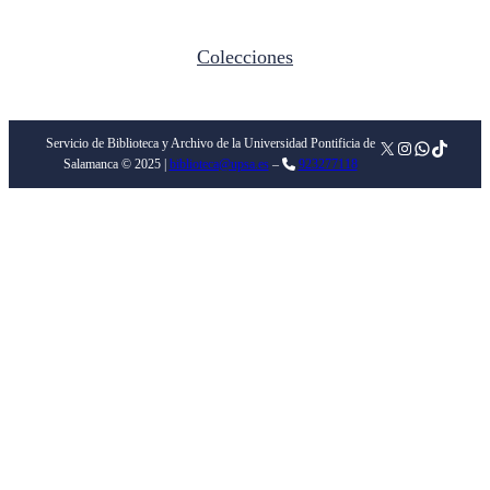
Colecciones
Servicio de Biblioteca y Archivo de la Universidad Pontificia de
X
Instagram
WhatsApp
TikTok
Salamanca © 2025 |
biblioteca@upsa.es
–
923277118