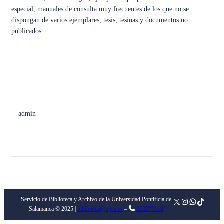
especial, manuales de consulta muy frecuentes de los que no se
dispongan de varios ejemplares, tesis, tesinas y documentos no
publicados.
admin
Servicio de Biblioteca y Archivo de la Universidad Pontificia de
X
Instagram
WhatsApp
TikTok
Salamanca © 2025 |
biblioteca@upsa.es
–
923277118