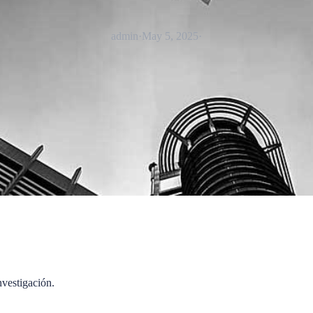
admin
·
May 5, 2025
·
vestigación.