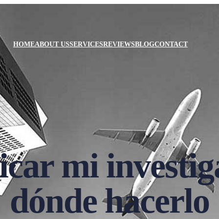
HOME
ABOUT US
SERVICES
REVIEWS
BLOG
CONTACT
car mi investig
dónde hacerlo