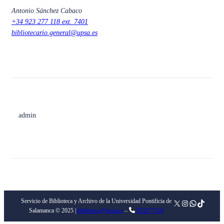
Antonio Sánchez Cabaco
+34 923 277 118 ext. 7401
bibliotecario.general@upsa.es
admin
Servicio de Biblioteca y Archivo de la Universidad Pontificia de
X
Instagram
WhatsApp
TikTok
Salamanca © 2025 |
biblioteca@upsa.es
–
923277118